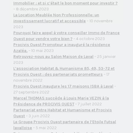
Immobilier : et si c’était le bon moment pour investir ?
– 8 décembre 2023
La Location Meublée Non Professionnelle: un
investissement lucratif et accessible
– 10 novembre
2023
Pourquoi faire appel à votre conseiller Immo de France
Ouest pour vendre votre bien ?
– 4 octobre 2023
Procivis Ouest Promoteur a inauguré la résidence
Azaléa.
– 10 mai 2023
Retrouvez-nous au Salon Maison de Laval
– 25 janvier
2023
L’association Habitat & Humanisme 85, 49, 53-72 et
Procivis Ouest : des partenariats prometteurs
– 17
novembre 2022
Procivis Ouest inaugure les 17 maisons ISBA à Laval
–
27 septembre 2022
Marcel THOMAS succède à Louis Marie VEZIN à la
Présidence de PROCIVIS OUEST
– 7 juillet 2022
Partenariat entre Habitat et Humanisme et Procivis
Ouest
– 3 juin 2022
Le Groupe Procivis Ouest partenaire de l’Etoile Futsal
lavalloise
– 5 mai 2022