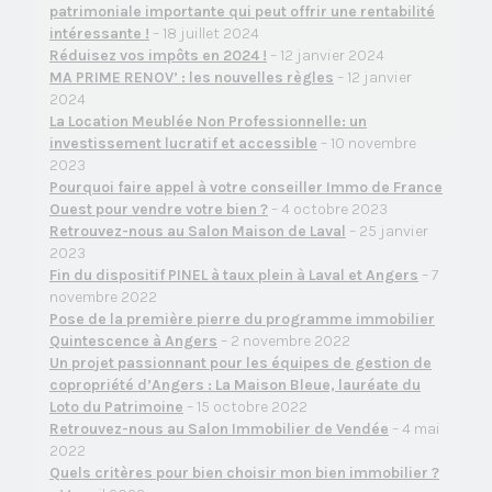
patrimoniale importante qui peut offrir une rentabilité
intéressante !
– 18 juillet 2024
Réduisez vos impôts en 2024 !
– 12 janvier 2024
MA PRIME RENOV’ : les nouvelles règles
– 12 janvier
2024
La Location Meublée Non Professionnelle: un
investissement lucratif et accessible
– 10 novembre
2023
Pourquoi faire appel à votre conseiller Immo de France
Ouest pour vendre votre bien ?
– 4 octobre 2023
Retrouvez-nous au Salon Maison de Laval
– 25 janvier
2023
Fin du dispositif PINEL à taux plein à Laval et Angers
– 7
novembre 2022
Pose de la première pierre du programme immobilier
Quintescence à Angers
– 2 novembre 2022
Un projet passionnant pour les équipes de gestion de
copropriété d’Angers : La Maison Bleue, lauréate du
Loto du Patrimoine
– 15 octobre 2022
Retrouvez-nous au Salon Immobilier de Vendée
– 4 mai
2022
Quels critères pour bien choisir mon bien immobilier ?