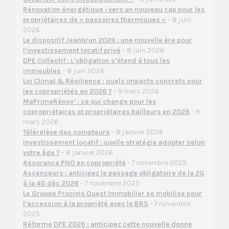
Rénovation énergétique : vers un nouveau cap pour les
propriétaires de « passoires thermiques »
– 8 juin
2026
Le dispositif Jeanbrun 2026 : une nouvelle ère pour
l’investissement locatif privé
– 8 juin 2026
DPE Collectif : L’obligation s’étend à tous les
immeubles
– 8 juin 2026
Loi Climat & Résilience : quels impacts concrets pour
les copropriétés en 2026 ?
– 9 mars 2026
MaPrimeRénov’ : ce qui change pour les
copropriétaires et propriétaires bailleurs en 2026
– 9
mars 2026
Télérelève des compteurs
– 8 janvier 2026
Investissement locatif : quelle stratégie adopter selon
votre âge ?
– 8 janvier 2026
Assurance PNO en copropriété
– 7 novembre 2025
Ascenseurs : anticipez le passage obligatoire de la 2G
à la 4G dès 2026
– 7 novembre 2025
Le Groupe Procivis Ouest Immobilier se mobilise pour
l’accession à la propriété avec le BRS
– 7 novembre
2025
Réforme DPE 2026 : anticipez cette nouvelle donne