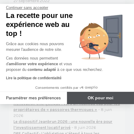
27 septembre 2022
Marcel THOMAS succède à Louis Marie VEZIN à la
Continuer sans accepter
Présidence de PROCIVIS OUEST
– 7 juillet 2022
La recette pour une
Partenariat entre Habitat et Humanisme et Procivis
expérience web au
Ouest
– 3 juin 2022
Le Groupe Procivis Ouest partenaire de l’Etoile Futsal
top !
lavalloise
– 5 mai 2022
Retrouvez-nous au Salon Immobilier de Vendée
– 4 mai
Grâce aux cookies nous pouvons
2022
mesurer l'audience de notre site.
Le Groupe Procivis Ouest acquière un patrimoine de 16
Ces données nous permettent
logements à Angers
– 10 janvier 2022
d'
améliorer votre expérience
et vous
proposer du
contenu adapté
à ce que vous recherchez.
Actus Immobilières
Lire la politique de confidentialité
Consentements certifiés par
Vacance locative : comment gérer cette période pour
sécuriser votre investissement ?
– 8 juin 2026
Paramétrer mes préférences
OK pour moi
Rénovation énergétique : vers un nouveau cap pour les
Plateforme de Gestion du Consentement : Personnalisez vos Options
Axeptio consent
propriétaires de « passoires thermiques »
– 8 juin
Notre plateforme vous permet d'adapter et de gérer vos paramètres de 
2026
Le dispositif Jeanbrun 2026 : une nouvelle ère pour
l’investissement locatif privé
– 8 juin 2026
DPE Collectif : L’obligation s’étend à tous les