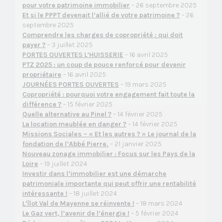
pour votre patrimoine immobilier
– 26 septembre 2025
Et si le PPPT devenait l’allié de votre patrimoine ?
– 26
septembre 2025
Comprendre les charges de copropriété : qui doit
payer ?
– 3 juillet 2025
PORTES OUVERTES L’HUISSERIE
– 16 avril 2025
PTZ 2025 : un coup de pouce renforcé pour devenir
propriétaire
– 16 avril 2025
JOURNÉES PORTES OUVERTES
– 19 mars 2025
Copropriété : pourquoi votre engagement fait toute la
différence ?
– 15 février 2025
Quelle alternative au Pinel ?
– 14 février 2025
La location meublée en danger ?
– 14 février 2025
Missions Sociales – « Et les autres ? » Le journal de la
fondation de l’Abbé Pierre.
– 21 janvier 2025
Nouveau zonage immobilier : Focus sur les Pays de la
Loire
– 19 juillet 2024
Investir dans l’immobilier est une démarche
patrimoniale importante qui peut offrir une rentabilité
intéressante !
– 18 juillet 2024
L’îlot Val de Mayenne se réinvente !
– 18 mars 2024
Le Gaz vert, l’avenir de l’énergie !
– 5 février 2024