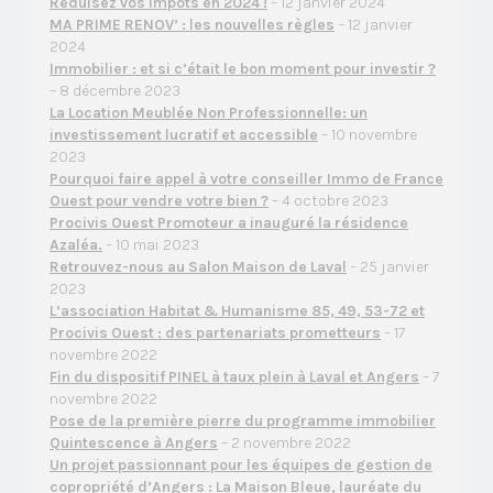
Réduisez vos impôts en 2024 !
– 12 janvier 2024
MA PRIME RENOV’ : les nouvelles règles
– 12 janvier
2024
Immobilier : et si c’était le bon moment pour investir ?
– 8 décembre 2023
La Location Meublée Non Professionnelle: un
investissement lucratif et accessible
– 10 novembre
2023
Pourquoi faire appel à votre conseiller Immo de France
Ouest pour vendre votre bien ?
– 4 octobre 2023
Procivis Ouest Promoteur a inauguré la résidence
Azaléa.
– 10 mai 2023
Retrouvez-nous au Salon Maison de Laval
– 25 janvier
2023
L’association Habitat & Humanisme 85, 49, 53-72 et
Procivis Ouest : des partenariats prometteurs
– 17
novembre 2022
Fin du dispositif PINEL à taux plein à Laval et Angers
– 7
novembre 2022
Pose de la première pierre du programme immobilier
Quintescence à Angers
– 2 novembre 2022
Un projet passionnant pour les équipes de gestion de
copropriété d’Angers : La Maison Bleue, lauréate du