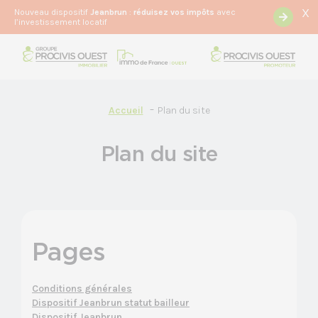
X
Nouveau dispositif
Jeanbrun
:
r
éduisez vos impôts
avec
l’investissement locatif
Accueil
Plan du site
Plan du site
Pages
Conditions générales
Dispositif Jeanbrun statut bailleur
Dispositif Jeanbrun