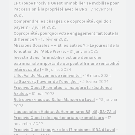
Le Groupe Procivis Ouest Immobilier se mobilise pour
l’accession à la propriété avec le BRS
– 7 novembre
2025
Comprendre les charges de copropriété : qui doit
payer ?
– 3 juillet 2025
Copropriété : pourquoi votre engagement fait toute la
différence ?
– 15 février 2025
Missions Sociales – « Et les autres ? » Le journal de la
fondation de l’Abbé Pierre.
– 21 janvier 2025
Investir dans l’immobilier est une démarche
patrimoniale importante qui peut offrir une rentabilité
intéressante !
– 18 juillet 2024
L’îlot Val de Mayenne se réinvente !
– 18 mars 2024
Le Gaz vert, l’avenir de l’énergie !
– 5 février 2024
Procivis Ouest Promoteur a inauguré la résidence
Azaléa.
– 10 mai 2023
Retrouvez-nous au Salon Maison de Laval
– 25 janvier
2023
L’association Habitat & Humanisme 85, 49, 53-72 et
Procivis Ouest : des partenariats prometteurs
– 17
novembre 2022
Procivis Ouest inaugure les 17 maisons ISBA à Laval
–