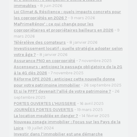
immeubles
– 8 juin 2026
Loi Climat & Résilience : quels impacts concrets pour
les copropriétés en 2026 ?
– 9 mars 2026
MaPrimeRénov’ : ce qui change pour les
copropriétaires et propriétaires bailleurs en 2026
– 9
mars 2026
Télérelève des compteurs
– 8 janvier 2026
Investissement locatif : quelle stratégie adopter selon
votre âge ?
– 8 janvier 2026
Assurance PNO en copropriété
– 7 novembre 2025
Ascenseurs : anticipez le passage obligatoire de la 2G
à la 4G dès 2026
– 7 novembre 2025
Réforme DPE 2026 : anticipez cette nouvelle donne
pour votre patrimoine immobilier
– 26 septembre 2025
Et si le PPPT devenait l’allié de votre patrimoine ?
– 26
septembre 2025
PORTES OUVERTES L’HUISSERIE
– 16 avril 2025
JOURNÉES PORTES OUVERTES
– 19 mars 2025
La location meublée en danger ?
– 14 février 2025
Nouveau zonage immobilier : Focus sur les Pays de la
Loire
– 19 juillet 2024
Investir dans l’immobilier est une démarche