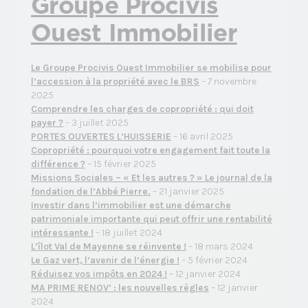
Groupe Procivis
Ouest Immobilier
Le Groupe Procivis Ouest Immobilier se mobilise pour
l’accession à la propriété avec le BRS
– 7 novembre
2025
Comprendre les charges de copropriété : qui doit
payer ?
– 3 juillet 2025
PORTES OUVERTES L’HUISSERIE
– 16 avril 2025
Copropriété : pourquoi votre engagement fait toute la
différence ?
– 15 février 2025
Missions Sociales – « Et les autres ? » Le journal de la
fondation de l’Abbé Pierre.
– 21 janvier 2025
Investir dans l’immobilier est une démarche
patrimoniale importante qui peut offrir une rentabilité
intéressante !
– 18 juillet 2024
L’îlot Val de Mayenne se réinvente !
– 18 mars 2024
Le Gaz vert, l’avenir de l’énergie !
– 5 février 2024
Réduisez vos impôts en 2024 !
– 12 janvier 2024
MA PRIME RENOV’ : les nouvelles règles
– 12 janvier
2024