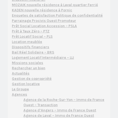
MOZAIK nouvelle résidence à Laval quartier Ferrié
KADEN nouvelle résidence à Pornic
Enquetes de satisfaction Politique de confidentialité
Parrainage Procivis Ouest Promoteur
Prêt Social Location Accession – PSLA
Prêt à Taux Zéro – PTZ
Prêt Locatif Social – PLS
Location meublée
Dispositifs financiers
Bail Réel Solidaire – BRS
Logement Locatif Intermédiaire – LLI
Missions sociales
Rechercher un bien
Actualités
Gestion de copropriété
Gestion locative
Le Groupe
Agences
Agence de la Roche-Sur-Yon – Immo de France
Ouest – Transaction
Agence d’Angers – Immo de France Ouest
Agence de Laval – Immo de France Ouest