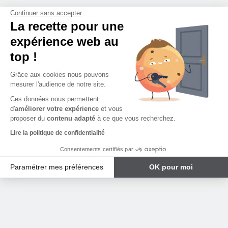
Continuer sans accepter
La recette pour une
expérience web au
top !
Grâce aux cookies nous pouvons
mesurer l'audience de notre site.
Ces données nous permettent
d'
améliorer votre expérience
et vous
proposer du
contenu adapté
à ce que vous recherchez.
Lire la politique de confidentialité
Consentements certifiés par
Paramétrer mes préférences
OK pour moi
Plateforme de Gestion du Consentement : Personnalisez vos Options
Axeptio consent
Notre plateforme vous permet d'adapter et de gérer vos paramètres de 