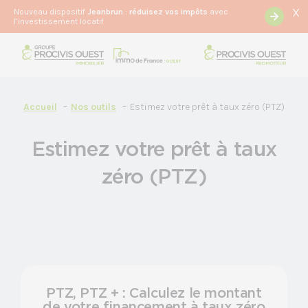
X
Nouveau dispositif
Jeanbrun
:
r
éduisez vos impôts
avec
l’investissement locatif
Accueil
Nos outils
Estimez votre prêt à taux zéro (PTZ)
Estimez votre prêt à taux
zéro (PTZ)
PTZ, PTZ + : Calculez le montant
de votre financement à taux zéro