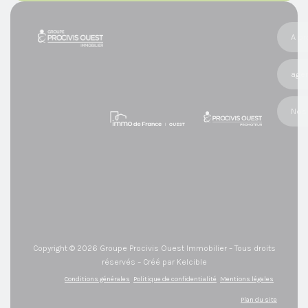
A p
age
Nos 
Copyright © 2026 Groupe Procivis Ouest Immobilier – Tous droits
réservés – Créé par Kelcible
Conditions générales
Politique de confidentialité
Mentions légales
Plan du site