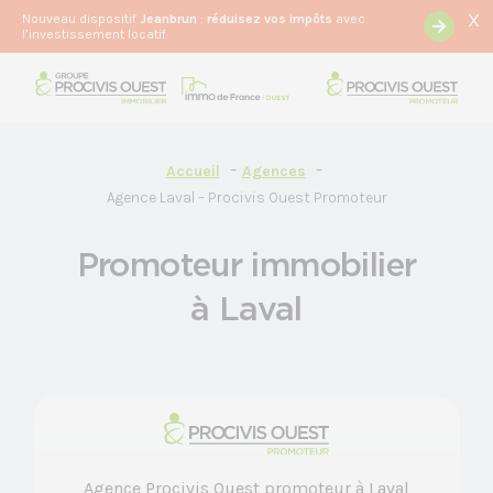
X
Nouveau dispositif
Jeanbrun
:
r
éduisez vos impôts
avec
l’investissement locatif
Accueil
Agences
Agence Laval – Procivis Ouest Promoteur
Promoteur immobilier
à Laval
Agence Procivis Ouest promoteur à Laval