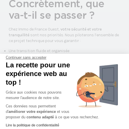
Concrètement, que
va-t-il se passer ?
Chez Immo de France Ouest,
votre sécurité et votre
tranquillité
sont nos priorités. Nous piloterons l’ensemble de
ce projet technique pour vous garantir :
Une transition fluide et organisée
Des négociations groupées avec les ascensoristes
Continuer sans accepter
Le respect des délais réglementaires
La recette pour une
Un suivi transparent à chaque étape
expérience web au
top !
Notre engagement à
Grâce aux cookies nous pouvons
mesurer l'audience de notre site.
vos côtés
Ces données nous permettent
d'
améliorer votre expérience
et vous
proposer du
contenu adapté
à ce que vous recherchez.
Chez Immo de France Ouest,
votre sécurité et votre
tranquillité
sont nos priorités. Nous piloterons l’ensemble de
Lire la politique de confidentialité