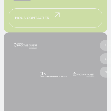
NOUS CONTACTER
A p
age
Nos 