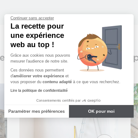
Continuer sans accepter
La recette pour
une expérience
web au top !
Tenez-vous informés
es dernières actualités du grou
Grâce aux cookies nous pouvons
mesurer l'audience de notre site.
Ces données nous permettent
d'
améliorer votre expérience
et
vous proposer du
contenu adapté
à ce que vous recherchez.
Lire la politique de confidentialité
Consentements certifiés par
Paramétrer mes préférences
OK pour moi
Axeptio consent
Plateforme de Gestion du Consentement : Personnalisez vos
Notre plateforme vous permet d'adapter et de gérer vos paramè