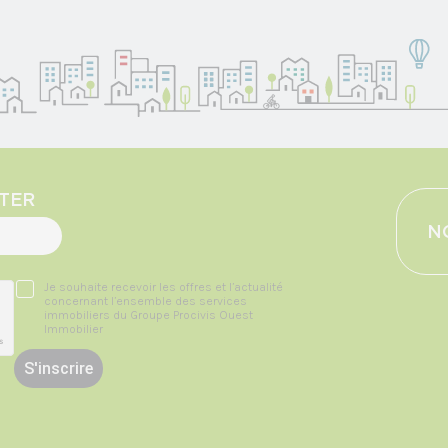
TER
N
Je souhaite recevoir les offres et l’actualité
concernant l’ensemble des services
immobiliers du Groupe Procivis Ouest
Immobilier