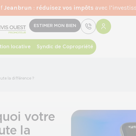
if
Jeanbrun
:
r
éduisez vos impôts
avec l’investis
ESTIMER MON BIEN
tion locative
Syndic de Copropriété
ute la différence ?
quoi votre
ute la