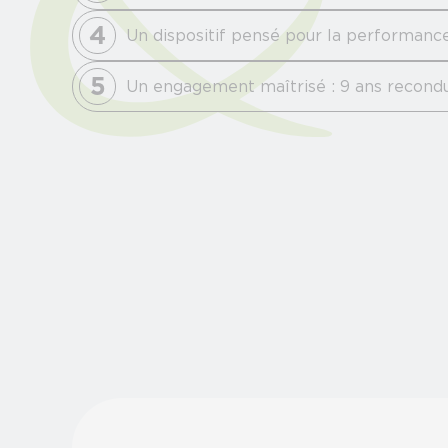
4
Un dispositif pensé pour la performanc
5
Un engagement maîtrisé : 9 ans recondu