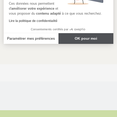
Ces données nous permettent
d'
améliorer votre expérience
et
vous proposer du
contenu adapté
à ce que vous recherchez.
Lire la politique de confidentialité
Consentements certifiés par
Paramétrer mes préférences
OK pour moi
Axeptio consent
Plateforme de Gestion du Consentement : Personnalisez vos
Notre plateforme vous permet d'adapter et de gérer vos paramè