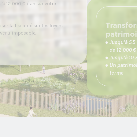
’à 12 000 € / an sur votre
Transfo
r la fiscalité sur les loyers
patrimo
evenu imposable.
Jusqu’à 5.5
de 12 000 €
Jusqu’à 10 
Un patrimoi
terme