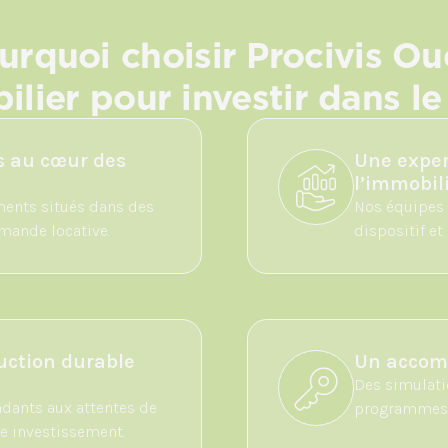
urquoi choisir Procivis Ou
lier pour investir dans le
s au cœur des
Une exper
l’immobil
ents situés dans des
Nos équipes 
emande locative.
dispositif et
uction durable
Un accom
Des simulatio
dants aux attentes de
programmes, 
re investissement.