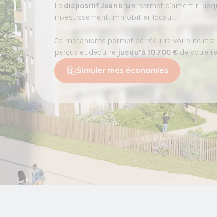
Le
dispositif Jeanbrun
permet d’amortir jusqu
investissement immobilier locatif.
Ce mécanisme permet de réduire voire neutralise
perçus et déduire
jusqu’à 10 700 €
de votre r
Simuler mes économies