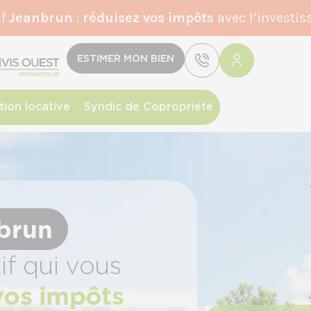
if
Jeanbrun
:
r
éduisez vos impôts
avec l’investis
ESTIMER MON BIEN
tion locative
Syndic de Copropriété
nbrun
if qui vous
vos impôts