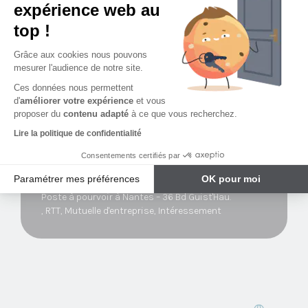
Maîtrise du Pack Office.
expérience web au
Horaire du lundi au vendredi de 9h/12h30 et de
top !
14h/18h.
Grâce aux cookies nous pouvons
mesurer l'audience de notre site.
Ces données nous permettent
d'
améliorer votre expérience
et vous
Complément sur le salaire
proposer du
contenu adapté
à ce que vous recherchez.
Lire la politique de confidentialité
Titres Restaurants, Comité Social et Economique,
Régime de frais de santé et de prévoyance favorable.
Consentements certifiés par
Horaires du lundi au vendredi de 9h à 12h30 et 14h à
Paramétrer mes préférences
OK pour moi
18h.
Poste à pourvoir à Nantes – 36 Bd Guist'Hau.
Plateforme de Gestion du Consentement : Personnalisez vos Options
Axeptio consent
, RTT, Mutuelle d'entreprise, Intéressement
Notre plateforme vous permet d'adapter et de gérer vos paramètres de 