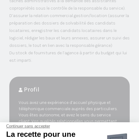
tâches administratives à la demande des assistantes
copropriétés sous le contrôle de la responsable du service).
D’assurer la relation commercial gestion/location (assurer la
préparation des dossiers de solvabilité des candidats
locataires, enregistrer les candidats locataires dans le
logiciel, rédiger les baux et leurs annexes, assurer un suivi des
dossiers, le tout en lien avec la responsable gérance)
Du stock de fournitures de l’agence à partir du budget qui lui
est imparti.
Profil
Vous avez une expérience d’accueil physique et
téléphonique commerciale auprès des particuliers.
Vous êtes autonome, et avez le sens du service
client. Vos qualités relationnelles vous permettent
Continuer sans accepter
de vous adapter aux différents intervenants et de
La recette pour une
travailler en équipe.