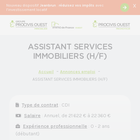
X
Nouveau dispositif
Jeanbrun
:
r
éduisez vos impôts
avec
l’investissement locatif
ASSISTANT SERVICES
IMMOBILIERS (H/F)
Accueil
Annonces emploi
ASSISTANT SERVICES IMMOBILIERS (H/F)
Type de contrat
: CDI
Salaire
: Annuel, de 21 622 € à 22 360 €
Expérience professionnelle
: 0 - 2 ans
(débutant)