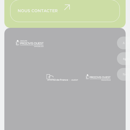
NOUS CONTACTER
A p
age
Nos 