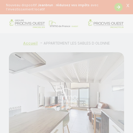
X
Nouveau dispositif
Jeanbrun
:
r
éduisez vos impôts
avec
l’investissement locatif
Accueil
APPARTEMENT LES SABLES D OLONNE