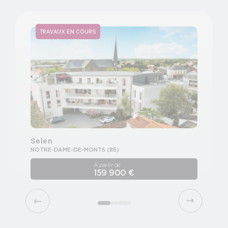
TRAVAUX EN COURS
LIV
Selen
Irém
NOTRE-DAME-DE-MONTS (85)
MONTA
A partir de
159 900 €