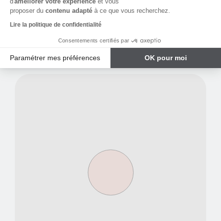
Ecoles
d'
améliorer votre expérience
et vous
proposer du
contenu adapté
à ce que vous recherchez.
Transports en communs
Lire la politique de confidentialité
Commerces
Consentements certifiés par
Paramétrer mes préférences
OK pour moi
Plateforme de Gestion du Consentement : Personnalisez vos Options
Axeptio consent
Notre plateforme vous permet d'adapter et de gérer vos paramètres de 