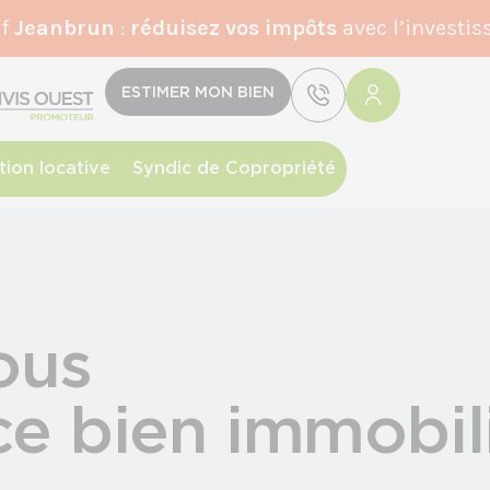
if
Jeanbrun
:
r
éduisez vos impôts
avec l’investis
ESTIMER MON BIEN
tion locative
Syndic de Copropriété
ous
 ce bien immobil