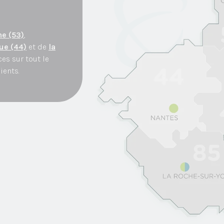
e (53)
,
ue (44)
et de
la
es sur tout le
lients.