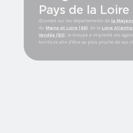
Pays de la Loire
Œuvrant sur les départements de
la Mayenn
du
Maine et Loire (49)
, de la
Loire Atlantiq
Vendée (85
), le Groupe a implanté ses agenc
territoire afin d’être au plus proche de ses c