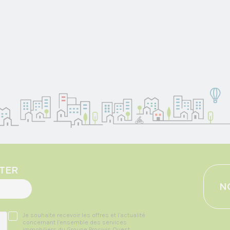
TER
N
Je souhaite recevoir les offres et l’actualité
concernant l’ensemble des services
immobiliers du Groupe Procivis Ouest