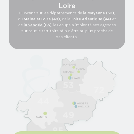
Loire
Œuvrant sur les départements de
la Mayenne (53)
,
du
Maine et Loire (49)
, de la
Loire Atlantique (44)
et
de
la Vendée (85
), le Groupe a implanté ses agences
sur tout le territoire afin d’être au plus proche de
ses clients.