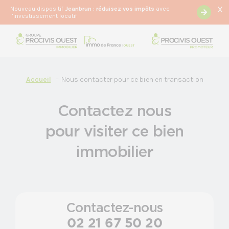
X
Nouveau dispositif
Jeanbrun
:
r
éduisez vos impôts
avec
l’investissement locatif
Accueil
Nous contacter pour ce bien en transaction
Contactez nous
pour visiter ce bien
immobilier
Contactez-nous
02 21 67 50 20