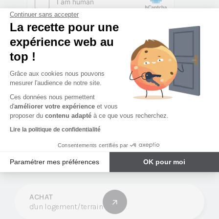
Continuer sans accepter
La recette pour une
expérience web au
top !
Grâce aux cookies nous pouvons
mesurer l'audience de notre site.
Ces données nous permettent
d'
améliorer votre expérience
et vous
proposer du
contenu adapté
à ce que vous recherchez.
Lire la politique de confidentialité
Consentements certifiés par
Le Groupe Procivis Ouest
Paramétrer mes préférences
OK pour moi
propose tous les services immobiliers
Plateforme de Gestion du Consentement : Personnalisez vos Options
Axeptio consent
Notre plateforme vous permet d'adapter et de gérer vos paramètres de 
ACHAT
d'un logement/terrain